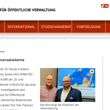
FÜR ÖFFENTLICHE VERWALTUNG
INTERNATIONAL
STUDIENANGEBOT
FORTBILDUNG
emie
finanzakademie
of. Dr. Niclas-Frederic
Hull) sowie Herr WiRef RD
n Krafft am 20. und
emie in Brühl für das Jean
Investigations and
ule für Öffentliche
 zahlreiche Beamtinnen
Das Bild zeigt die Dozenten der
 Länder fort. Die Themen
Veranstaltung.