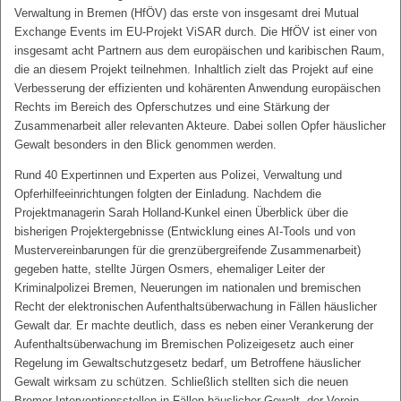
Verwaltung in Bremen (HfÖV) das erste von insgesamt drei Mutual
Exchange Events im EU-Projekt ViSAR durch. Die HfÖV ist einer von
insgesamt acht Partnern aus dem europäischen und karibischen Raum,
die an diesem Projekt teilnehmen. Inhaltlich zielt das Projekt auf eine
Verbesserung der effizienten und kohärenten Anwendung europäischen
Rechts im Bereich des Opferschutzes und eine Stärkung der
Zusammenarbeit aller relevanten Akteure. Dabei sollen Opfer häuslicher
Gewalt besonders in den Blick genommen werden.
Rund 40 Expertinnen und Experten aus Polizei, Verwaltung und
Opferhilfeeinrichtungen folgten der Einladung. Nachdem die
Projektmanagerin Sarah Holland-Kunkel einen Überblick über die
bisherigen Projektergebnisse (Entwicklung eines AI-Tools und von
Mustervereinbarungen für die grenzübergreifende Zusammenarbeit)
gegeben hatte, stellte Jürgen Osmers, ehemaliger Leiter der
Kriminalpolizei Bremen, Neuerungen im nationalen und bremischen
Recht der elektronischen Aufenthaltsüberwachung in Fällen häuslicher
Gewalt dar. Er machte deutlich, dass es neben einer Verankerung der
Aufenthaltsüberwachung im Bremischen Polizeigesetz auch einer
Regelung im Gewaltschutzgesetz bedarf, um Betroffene häuslicher
Gewalt wirksam zu schützen. Schließlich stellten sich die neuen
Bremer Interventionsstellen in Fällen häuslicher Gewalt, der Verein